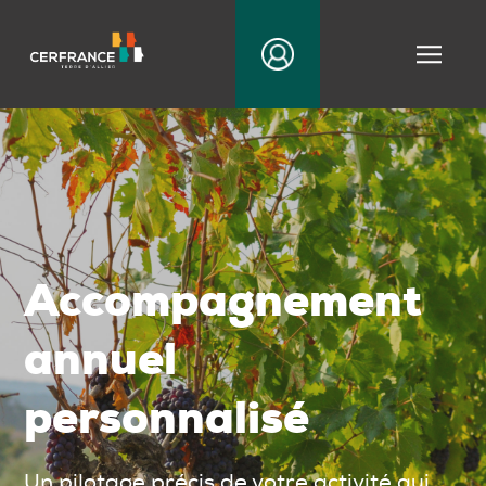
|||
Accompagnement
annuel
personnalisé
Un pilotage précis de votre activité qui