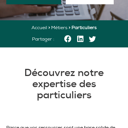
Accueil
>
Métiers
>
Particuliers
Partager :
Découvrez notre
expertise des
particuliers
Parce que vos ressources sont une base solide de