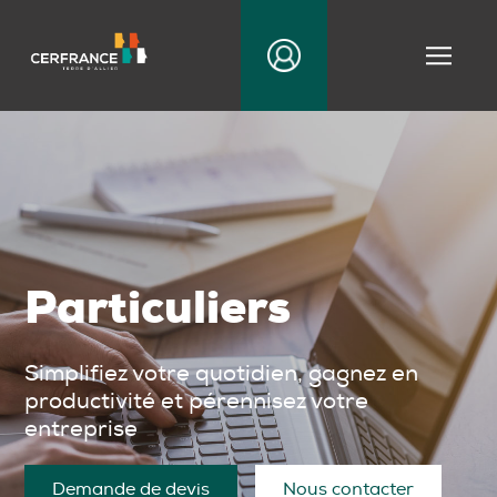
|||
Particuliers
Simplifiez votre quotidien, gagnez en
productivité et pérennisez votre
entreprise
Demande de devis
Nous contacter