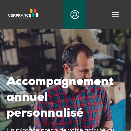
|||
Accompagnement
annuel
personnalisé
Un pilotage précis de votre activité qui