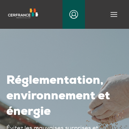
|||
Réglementation,
environnement et
énergie
Évitez les mauvaises surprises et